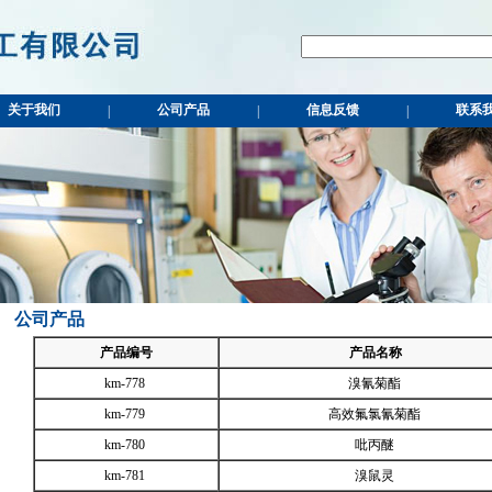
关于我们
公司产品
信息反馈
联系
|
|
|
公司产品
产品编号
产品名称
km-778
溴氰菊酯
km-779
高效氟氯氰菊酯
km-780
吡丙醚
km-781
溴鼠灵