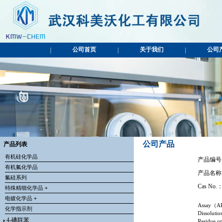
公司首页
关于我们
公司
|
|
|
公司产品
产品列表
有机硅化学品
产品编号：
有机氟化学品
产品名称
氟硅系列
Cas No.：
特殊精细化学品 +
电镀化学品 +
Assay
（
A
化学指示剂
Dissolution
4-碘联苯
Residue on