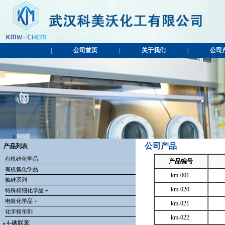
公司首页
关于我们
公司
|
|
|
公司产品
产品列表
有机硅化学品
产品编号
有机氟化学品
km-001
氟硅系列
km-020
特殊精细化学品 +
电镀化学品 +
km-021
化学指示剂
km-022
4-碘联苯