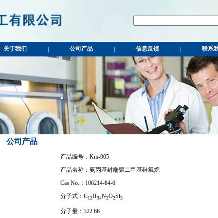
关于我们
公司产品
信息反馈
联系
|
|
|
公司产品
产品编号：Km-905
产品名称：氨丙基封端聚二甲基硅氧烷
Cas No.：106214-84-0
分子式：C
H
N
O
Si
1
2
3
4
2
2
3
分子量：322.66