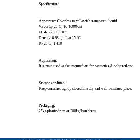
Specification:
Appearance:Colorless to yellowish transparent liquid
Viscosity(25’C):10-10000cst
Flash point:>230 °F
Density: 0.98 g/mL at 25 °C
RI(25’C):1.410
Application:
It is main used as the intermediate for cosmetics & polyurethane
Storage condition :
Keep container tightly closed in a dry and well-ventilated place.
Packaging:
25kg/plastic drum or 200kg/Iron drum