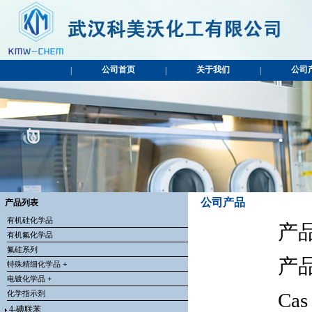
公司首页
关于我们
公司
|
|
|
公司产品
产品列表
有机硅化学品
产品
有机氟化学品
氟硅系列
产
特殊精细化学品 +
电镀化学品 +
化学指示剂
Cas
4-碘联苯