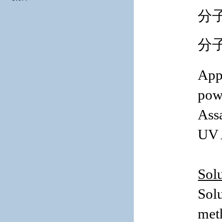
分
分子
App
pow
Ass
UV 
Solu
Solu
meth