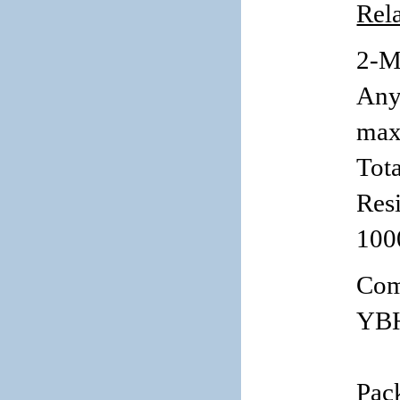
Rel
2-M
Any
ma
Tot
Resi
100
Com
YBH
Pac