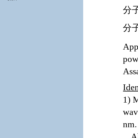
分
分子
App
pow
Ass
Iden
1)
M
wav
nm
A