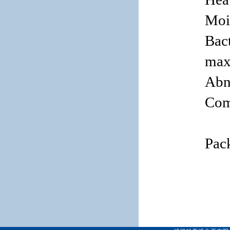
Moi
Bact
max
Abn
Com
Pac