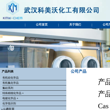
公司首页
关于我们
公司
|
|
|
公司产品
产品列表
有机硅化学品
产品
有机氟化学品
氟硅系列
产品
特殊精细化学品 +
电镀化学品 +
化学指示剂
Cas
4-碘联苯