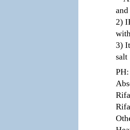
and
2) 
wit
3) I
salt
PH:
Abs
Rif
Rif
Oth
Hea